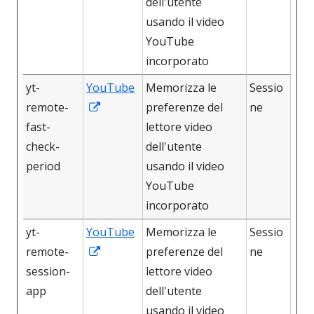
una
dell'utente
nuova
usando il video
finestra
YouTube
incorporato
yt-
YouTube
Memorizza le
Sessio
Apre
remote-
preferenze del
ne
in
fast-
lettore video
una
check-
dell'utente
nuova
period
usando il video
finestra
YouTube
incorporato
yt-
YouTube
Memorizza le
Sessio
Apre
remote-
preferenze del
ne
in
session-
lettore video
una
app
dell'utente
nuova
usando il video