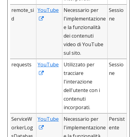
remote_si
YouTube
Necessario per
Sessio
Apre
d
l'implementazione
ne
in
e la funzionalità
una
dei contenuti
nuova
video di YouTube
finestra
sul sito.
requests
YouTube
Utilizzato per
Sessio
Apre
tracciare
ne
in
l'interazione
una
dell'utente con i
nuova
contenuti
finestra
incorporati.
ServiceW
YouTube
Necessario per
Persist
Apre
orkerLog
l'implementazione
ente
in
sDatabas
e la funzionalità