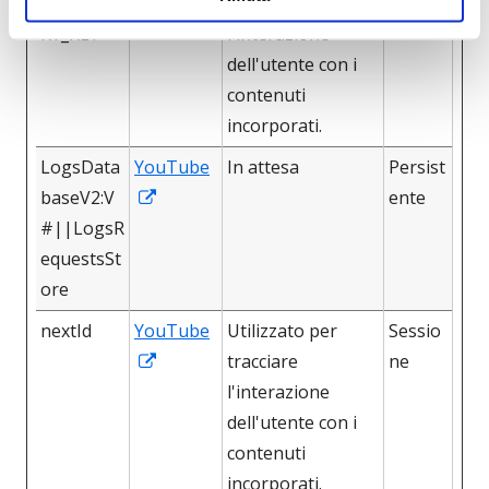
Apre
ULT_ENT
tracciare
ne
in
RY_KEY
l'interazione
una
dell'utente con i
nuova
contenuti
finestra
incorporati.
LogsData
YouTube
In attesa
Persist
Apre
baseV2:V
ente
in
#||LogsR
una
equestsSt
nuova
ore
finestra
nextId
YouTube
Utilizzato per
Sessio
Apre
tracciare
ne
in
l'interazione
una
dell'utente con i
nuova
contenuti
finestra
incorporati.