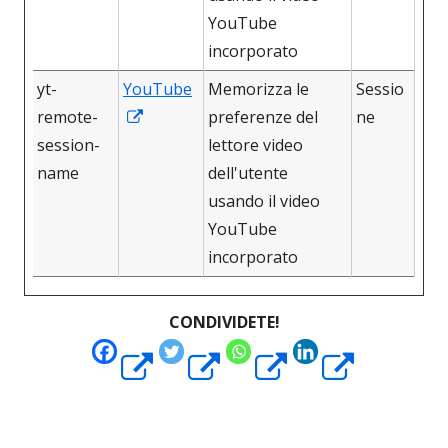
finestra
YouTube
incorporato
yt-
YouTube
Memorizza le
Sessio
Apre
remote-
preferenze del
ne
in
session-
lettore video
una
name
dell'utente
nuova
usando il video
finestra
YouTube
incorporato
CONDIVIDETE!
Apre
Apre
Apre
Apre
in
in
in
in