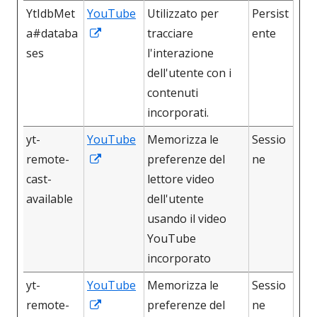
YtIdbMet
YouTube
Utilizzato per
Persist
Apre
a#databa
tracciare
ente
in
ses
l'interazione
una
dell'utente con i
nuova
contenuti
finestra
incorporati.
yt-
YouTube
Memorizza le
Sessio
Apre
remote-
preferenze del
ne
in
cast-
lettore video
una
available
dell'utente
nuova
usando il video
finestra
YouTube
incorporato
yt-
YouTube
Memorizza le
Sessio
Apre
remote-
preferenze del
ne