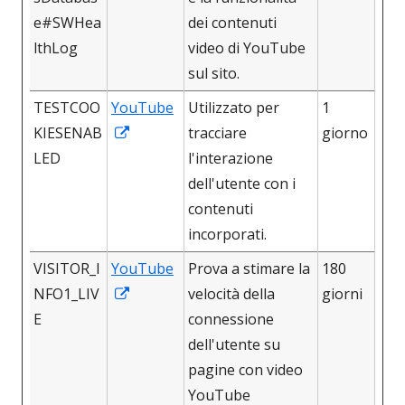
una
e#SWHea
dei contenuti
nuova
lthLog
video di YouTube
finestra
sul sito.
TESTCOO
YouTube
Utilizzato per
1
Apre
KIESENAB
tracciare
giorno
in
LED
l'interazione
una
dell'utente con i
nuova
contenuti
finestra
incorporati.
VISITOR_I
YouTube
Prova a stimare la
180
Apre
NFO1_LIV
velocità della
giorni
in
E
connessione
una
dell'utente su
nuova
pagine con video
finestra
YouTube