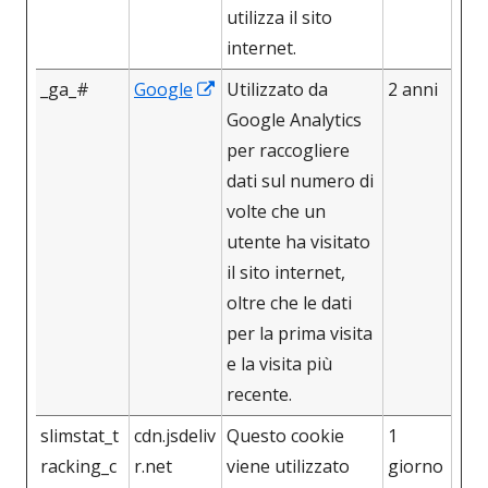
utilizza il sito
internet.
Apre
_ga_#
Google
Utilizzato da
2 anni
in
Google Analytics
una
per raccogliere
nuova
dati sul numero di
finestra
volte che un
utente ha visitato
il sito internet,
oltre che le dati
per la prima visita
e la visita più
recente.
slimstat_t
cdn.jsdeliv
Questo cookie
1
racking_c
r.net
viene utilizzato
giorno