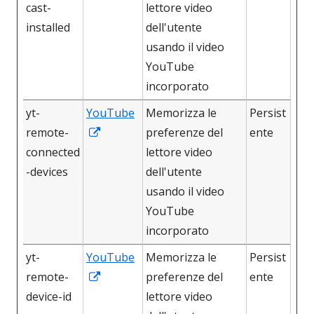
in
cast-
lettore video
una
installed
dell'utente
nuova
usando il video
finestra
YouTube
incorporato
yt-
YouTube
Memorizza le
Persist
Apre
remote-
preferenze del
ente
in
connected
lettore video
una
-devices
dell'utente
nuova
usando il video
finestra
YouTube
incorporato
yt-
YouTube
Memorizza le
Persist
Apre
remote-
preferenze del
ente
in
device-id
lettore video