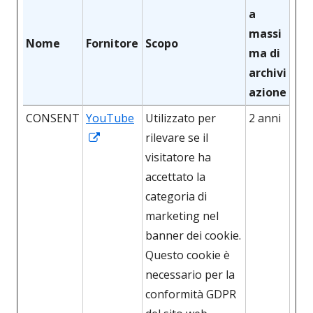
a
massi
Nome
Fornitore
Scopo
ma di
archivi
azione
CONSENT
YouTube
Utilizzato per
2 anni
Apre
rilevare se il
in
visitatore ha
una
accettato la
nuova
categoria di
finestra
marketing nel
banner dei cookie.
Questo cookie è
necessario per la
conformità GDPR