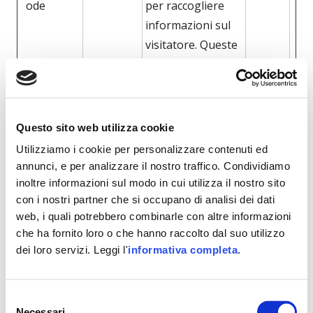
ode
per raccogliere
informazioni sul
visitatore. Queste
informazioni
vengono salvate
per fini statistici
interni presso
Questo sito web utilizza cookie
l’operatore del
Utilizziamo i cookie per personalizzare contenuti ed
sito; le analisi
annunci, e per analizzare il nostro traffico. Condividiamo
statistiche interne
inoltre informazioni sul modo in cui utilizza il nostro sito
con i nostri partner che si occupano di analisi dei dati
vengono utilizzate
web, i quali potrebbero combinarle con altre informazioni
dai siti per
che ha fornito loro o che hanno raccolto dal suo utilizzo
ottimizzare i
dei loro servizi. Leggi l'
informativa completa
.
domini.
Selezione
Marketing (18)
Necessari