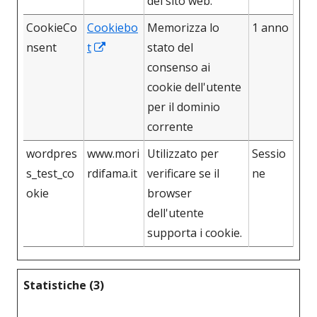
del sito web.
CookieCo
Cookiebo
Memorizza lo
1 anno
Apre
nsent
t
stato del
in
consenso ai
una
cookie dell'utente
nuova
per il dominio
finestra
corrente
wordpres
www.mori
Utilizzato per
Sessio
s_test_co
rdifama.it
verificare se il
ne
okie
browser
dell'utente
supporta i cookie.
Statistiche (3)