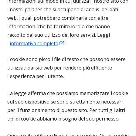
informazioni sul modo in cui utilizza il nostro sito con
i nostri partner che si occupano di analisi dei dati
web, i quali potrebbero combinarle con altre
informazioni che ha fornito loro o che hanno
raccolto dal suo utilizzo dei loro servizi. Leggi
Apre
l'
informativa completa
.
in
I cookie sono piccoli file di testo che possono essere
una
utilizzati dai siti web per rendere più efficiente
nuova
l'esperienza per l'utente.
finestra
La legge afferma che possiamo memorizzare i cookie
sul suo dispositivo se sono strettamente necessari
per il funzionamento di questo sito. Per tutti gli altri
tipi di cookie abbiamo bisogno del suo permesso.
Questo sito utilizza diversi tipi di cookie. Alcuni cookie