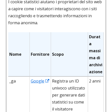
I cookie statistici aiutano i proprietari del sito web
a capire come i visitatori interagiscono con i siti
raccogliendo e trasmettendo informazioni in
forma anonima.
Durat
a
massi
Nome
Fornitore
Scopo
ma di
archivi
azione
Apre
_ga
Google
Registra un ID
2 anni
in
univoco utilizzato
una
per generare dati
nuova
statistici su come
finestra
il visitatore