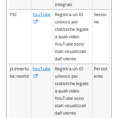
integrati.
YSC
YouTube
Registra un ID
Sessio
Apre
univoco per
ne
in
statistiche legate
una
a quali video
nuova
YouTube sono
finestra
stati visualizzati
dall'utente.
yt.innertu
YouTube
Registra un ID
Persist
Apre
be::nextId
univoco per
ente
in
statistiche legate
una
a quali video
nuova
YouTube sono
finestra
stati visualizzati
dall'utente.